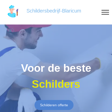
Schildersbedrijf-Blaricum
Voor de beste
Schilders
Schilderen offerte