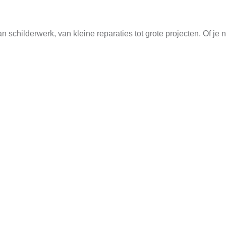
schilderwerk, van kleine reparaties tot grote projecten. Of je nu
uimtes te verbeteren. We bieden zowel verfwerk voor woningen al
 betrekkelijke communicatie. Van het eerste contact tot de afro
 een grondige inspanning om jouw wensen en behoeften te begrij
Onze schilders zijn getraind om efficiënt en nauwkeurig te wer
? Neem dan contact op via
info@schildersbedrijf-blaricum.nl
. Ons
 uit om jouw ruimtes te verbeteren en je een fantastisch result