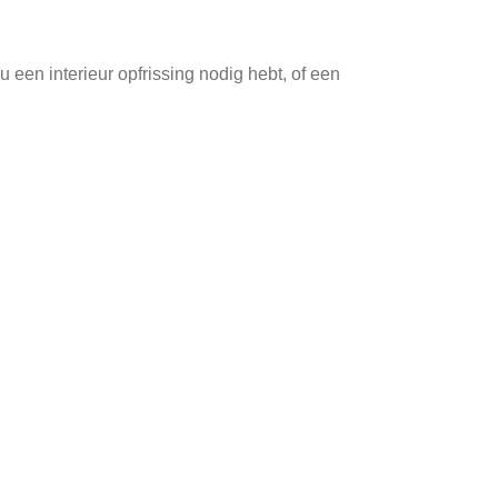
 een interieur opfrissing nodig hebt, of een
s bedrijven en zorgen ervoor dat onze klanten
nding van het project, houden we je op de
pen. Vervolgens stellen wij een gedetailleerd
ken, zodat je zo min mogelijk hinder
 team staat klaar om jouw verzoeken snel en
aat te bieden.