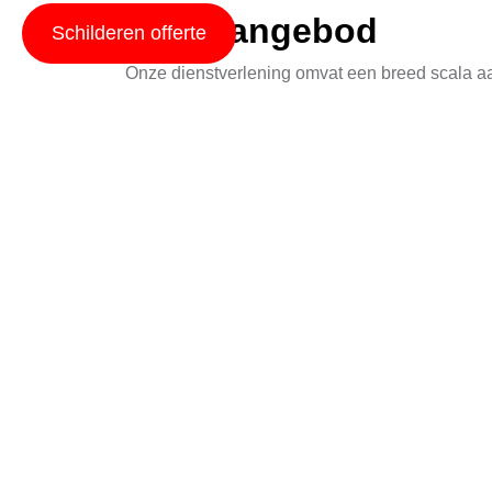
Ons Aangebod
Schilderen offerte
Onze dienstverlening omvat een breed scala aan 
exterieur renovatie, wij staan klaar om jouw r
altijd tevreden zijn met het eindresultaat.
Onze Werkwijze
Wij leggen grote waarde op professionaliteit en
hoogte van alle stappen. We starten altijd met
plan op en beginnen we met de werkzaamheden. 
ondervindt tijdens het project.
Contact
Heb je vragen of wil je een offerte aanvragen
professioneel te beantwoorden. We kijken ernaar