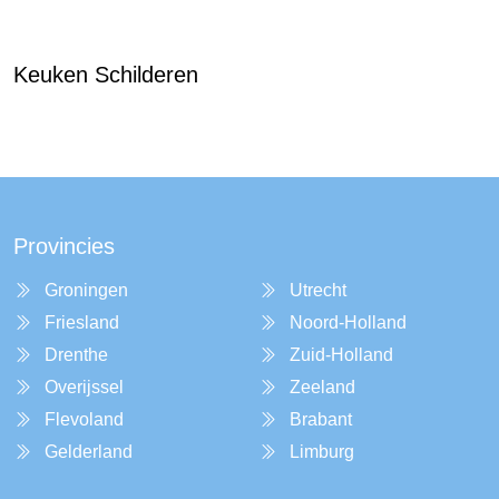
Keuken Schilderen
Provincies
Groningen
Utrecht
Friesland
Noord-Holland
Drenthe
Zuid-Holland
Overijssel
Zeeland
Flevoland
Brabant
Gelderland
Limburg